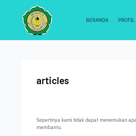
Lewati
Cari
ke
untuk:
konten
BERANDA
PROFIL
articles
Sepertinya kami tidak dapat menemukan apa
membantu.